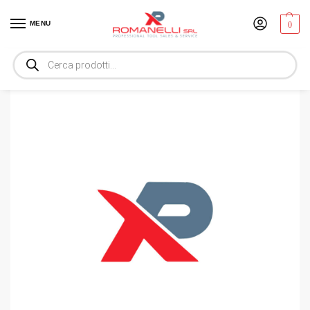
MENU
0
Home
Utensili manuali
Arredamento
519/606CEPB_M ASS. IN TERMOFORMATO
/
/
/