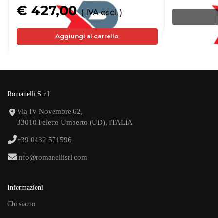
€ 427,00
( IVA escl. )
Aggiungi al carrello
Romanelli S.r.l.
Via IV Novembre 62,
33010 Feletto Umberto (UD), ITALIA
+39 0432 571596
info@romanellisrl.com
Informazioni
Chi siamo