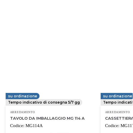
su ordinazione
su ordinazione
MG MAGRINI
MG MAGRINI
Tempo indicativo di consegna 5/7 gg
Tempo indicati
ARREDAMENTO
ARREDAMENTO
TAVOLO DA IMBALLAGGIO MG 114 A
CASSETTIERA
Codice:
MG114A
Codice:
MG11