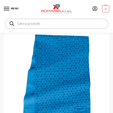
MENU
0
Home
Sicurezza sul lavoro
Abbigliamento tecnico
ASCIUGAMANO REFRIGERANTE IN PVA-1 PZ
/
/
/