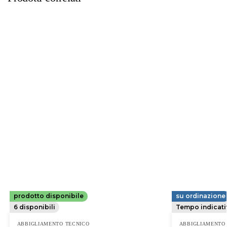
prodotto disponibile
su ordinazione
MAKITA
MAKITA
6 disponibili
Tempo indicati
ABBIGLIAMENTO TECNICO
ABBIGLIAMENTO