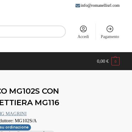
info@romanellisrl.com
Accedi
Pagamento
0,00
€
0
O MG102S CON
ETTIERA MG116
G MAGRINI
duttore:
MG102S/A
su ordinazione