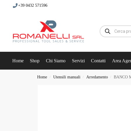
+39 0432 571596
Home
Shop
Chi Siamo
Servizi
Contatti
Area Agen
Home
Utensili manuali
Arredamento
BANCO M
/
/
/