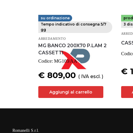
su ordinazione
prod
MG MAGRINI
MG M
Tempo indicativo di consegna 5/7
3 dis
gg
ARRE
ARREDAMENTO
CAS
MG BANCO 200X70 P.LAM 2
CASSETTI
Codic
Codice:
MG103/AA
€ 
€ 809,00
( IVA escl. )
Aggiungi al carrello
Romanelli S.r.l.