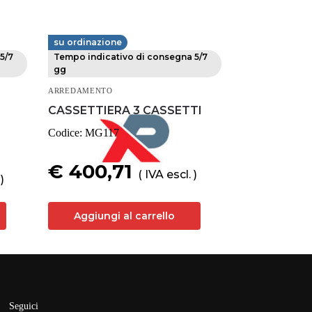
su ordinazione
MG MAGRINI
5/7
Tempo indicativo di consegna 5/7
gg
ARREDAMENTO
CASSETTIERA 3 CASSETTI
Codice:
MG117
€ 400,71
( IVA escl. )
)
Aggiungi al carrello
Seguici