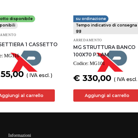
otto disponibile
su ordinazione
AGRINI
MG MAGRINI
ponibili
Tempo indicativo di consegna 
gg
DAMENTO
ARREDAMENTO
SETTIERA 1 CASSETTO
MG STRUTTURA BANCO
100X70 P.LAM
e:
MG116
Codice:
MG101
155,00
( IVA escl. )
€ 330,00
( IVA escl. 
Aggiungi al carrello
Aggiungi al carrello
Informazioni