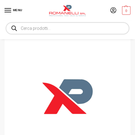
MENU
0
Home
Prodotti chimici e viteria
Sistemi di fissaggio
BANDA PERFORATA L 12-10 MT
/
/
/