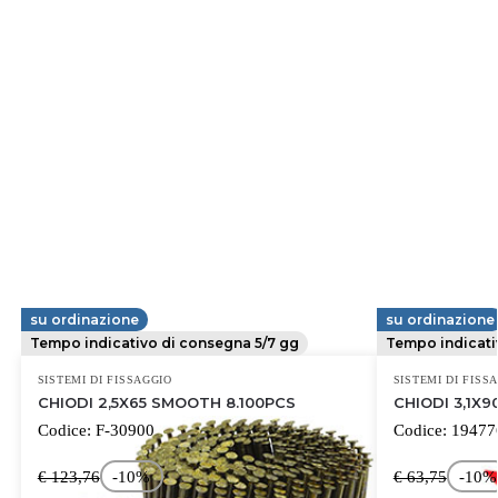
su ordinazione
su ordinazione
MAKITA
MAKITA
Tempo indicativo di consegna 5/7 gg
Tempo indicati
SISTEMI DI FISSAGGIO
SISTEMI DI FISS
CHIODI 2,5X65 SMOOTH 8.100PCS
CHIODI 3,1X
Codice:
F-30900
Codice:
19477
€ 123,76
-10%
€ 63,75
-10%