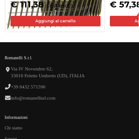
€ 111,38
€ 57,
( IVA escl. )
Aggiungi al carrello
Ag
Romanelli S.r.l.
Via IV Novembre 62,
33010 Feletto Umberto (UD), ITALIA
+39 0432 571596
info@romanellisrl.com
Informazioni
Chi siamo
Servizi