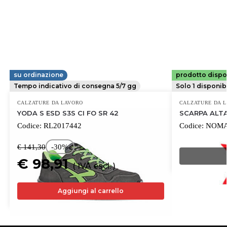
su ordinazione
prodotto dispo
UPOWER
DELTA PLUS
Tempo indicativo di consegna 5/7 gg
Solo 1 disponib
CALZATURE DA LAVORO
CALZATURE DA 
YODA S ESD S3S CI FO SR 42
SCARPA ALT
Codice:
RL2017442
Codice:
NOMA
€ 141,30
-30%
€ 98,91
( IVA escl. )
Aggiungi al carrello