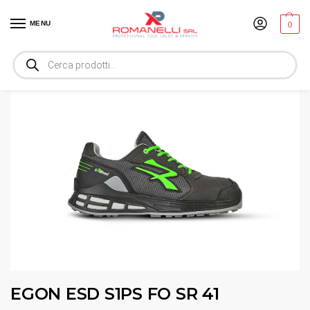
MENU
0
Home
Sicurezza sul lavoro
Calzature da lavoro
EGON ESD S1PS FO SR 41
/
/
/
EGON ESD S1PS FO SR 41