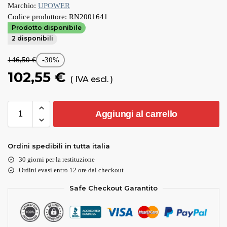
Marchio:
UPOWER
Codice produttore:
RN2001641
Prodotto disponibile
2 disponibili
146,50
€
-30%
102,55
€
( IVA escl. )
Aggiungi al carrello
Ordini spedibili in tutta italia
30 giorni per la restituzione
Ordini evasi entro 12 ore dal checkout
Safe Checkout Garantito