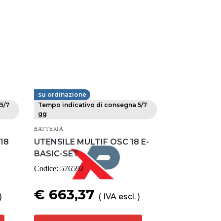
su ordinazione
FESTOOL
5/7
Tempo indicativo di consegna 5/7
gg
BATTERIA
18
UTENSILE MULTIF OSC 18 E-
BASIC-SET
Codice:
576592
€ 663,37
)
( IVA escl. )