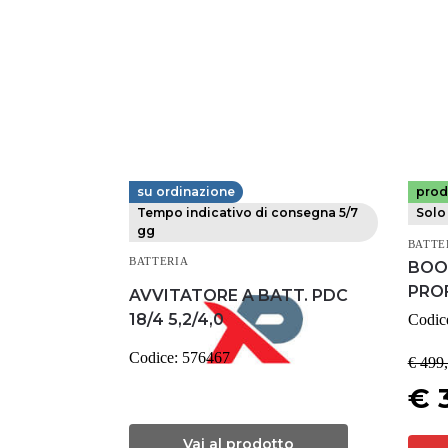
su ordinazione
prod
FESTOOL
ELE
Tempo indicativo di consegna 5/7
Solo 
gg
BATTE
BATTERIA
BOO
PRO
AVVITATORE A BATT. PDC
18/4 5,2/4,0
Codic
Codice:
576467
€ 499
€ 
Vai al prodotto