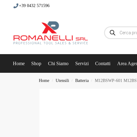
+39 0432 571596
Home
Shop
Chi Siamo
Servizi
Contatti
Area Agen
Home
Utensili
Batteria
M12BSWP-601 M12BS
/
/
/