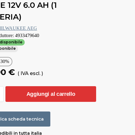
 12V 6.0 AH (1
ERIA)
ILWAUKEE AEG
duttore:
4933479640
disponibile
sponibile
-30%
90
€
( IVA escl. )
Aggiungi al carrello
ica scheda tecnica
dibili in tutta italia