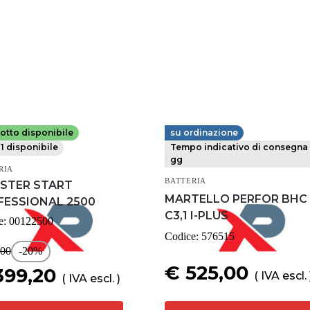
otto disponibile
su ordinazione
CTROMEM
FESTOOL
1 disponibile
Tempo indicativo di consegna 
gg
RIA
BATTERIA
STER START
MARTELLO PERFOR BHC 
FESSIONAL 2500
C3,1 I-PLUS
e:
00122500
Codice:
576515
,00
-20%
€ 525,00
399,20
( IVA escl. 
( IVA escl. )