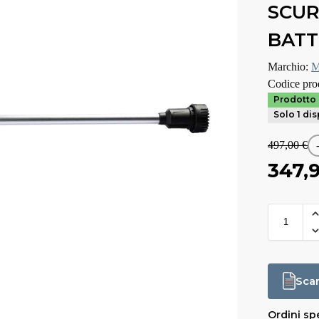
SCURE
BATT
Marchio:
M
Codice pro
Prodotto 
Solo 1 di
497,00
€
347,
Scar
Ordini spe