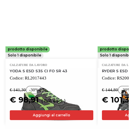
prodotto disponibile
prodotto dispo
UPOWER
UPOWER
Solo 1 disponibile
Solo 1 disponib
CALZATURE DA LAVORO
CALZATURE DA 
YODA S ESD S3S CI FO SR 43
RYDER S ESD 
Codice:
RL2017443
Codice:
RS200
€ 141,30
-30%
€ 144,80
-30
€ 98,91
€ 101,
( IVA escl. )
Aggiungi al carrello
Ag