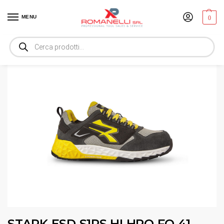
MENU
0
Home
Sicurezza sul lavoro
Calzature da lavoro
STARK ESD S1PS HI HRO FO 41
/
/
/
STARK ESD S1PS HI HRO FO 41