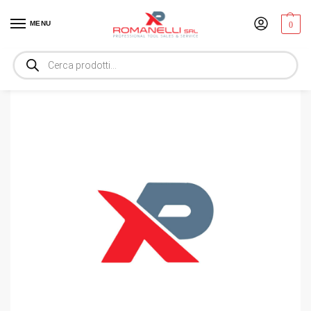
MENU
0
Home
Utensili
UNITA’ SCS 415 230VOLT
/
/