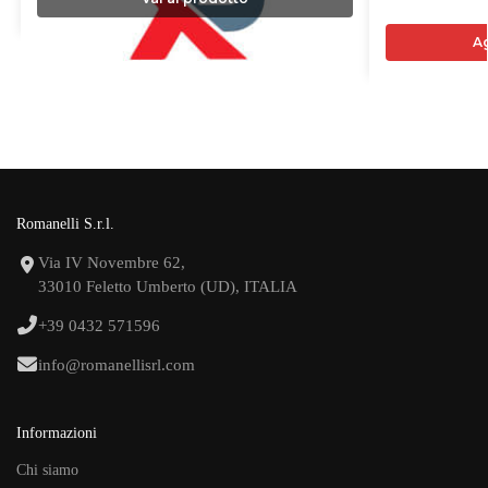
Ag
Romanelli S.r.l.
Via IV Novembre 62,
33010 Feletto Umberto (UD), ITALIA
+39 0432 571596
info@romanellisrl.com
Informazioni
Chi siamo