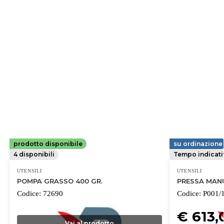
prodotto disponibile
su ordinazione
AMA TOOL
FERVI
4 disponibili
Tempo indicati
UTENSILI
UTENSILI
POMPA GRASSO 400 GR.
PRESSA MAN
Codice:
72690
Codice:
P001/
€ 613
Vai al prodotto