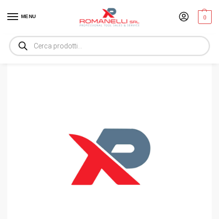
MENU
0
Home
Utensili
Cavo
RISCALDATORE ELETTRICO A RAGGI INFRAROSS
/
/
/