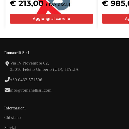
€ 213,00
€ 985
( IVA escl. )
Aggiungi al carrello
Ag
Romanelli S.r.l.
Via IV Novembre 62,
33010 Feletto Umberto (UD), ITALIA
+39 0432 571596
info@romanellisrl.com
Informazioni
Chi siamo
Servizi