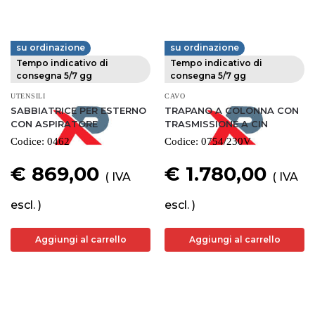
su ordinazione
su ordinazione
FERVI
FERVI
Tempo indicativo di
Tempo indicativo di
consegna 5/7 gg
consegna 5/7 gg
UTENSILI
CAVO
SABBIATRICE PER ESTERNO
TRAPANO A COLONNA CON
CON ASPIRATORE
TRASMISSIONE A CIN
Codice:
0462
Codice:
0754/230V
€ 869,00
€ 1.780,00
( IVA
( IVA
escl. )
escl. )
Aggiungi al carrello
Aggiungi al carrello