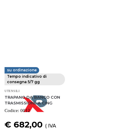
su ordinazione
FERVI
Tempo indicativo di
consegna 5/7 gg
UTENSILI
TRAPANO DA BANCO CON
TRASMISSIONE A CING
Codice:
0012
€ 682,00
( IVA