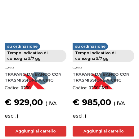
su ordinazione
su ordinazione
FERVI
FERVI
Tempo indicativo di
Tempo indicativo di
consegna 5/7 gg
consegna 5/7 gg
CAVO
CAVO
TRAPANO DA BANCO CON
TRAPANO DA BANCO CON
TRASMISSIONE A CING
TRASMISSIONE A CING
Codice:
0750
Codice:
0750CM3
€ 929,00
€ 985,00
( IVA
( IVA
escl. )
escl. )
Aggiungi al carrello
Aggiungi al carrello