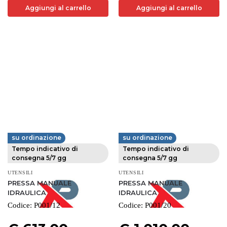
Aggiungi al carrello
Aggiungi al carrello
su ordinazione
su ordinazione
FERVI
FERVI
Tempo indicativo di
Tempo indicativo di
consegna 5/7 gg
consegna 5/7 gg
UTENSILI
UTENSILI
PRESSA MANUALE
PRESSA MANUALE
IDRAULICA
IDRAULICA
Codice:
P001/12
Codice:
P001/20