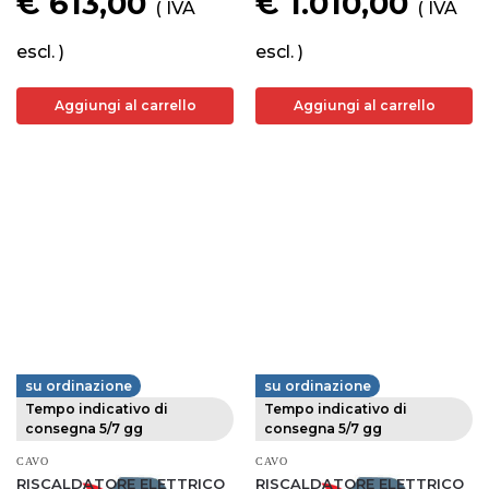
€ 613,00
€ 1.010,00
( IVA
( IVA
escl. )
escl. )
Aggiungi al carrello
Aggiungi al carrello
su ordinazione
su ordinazione
FERVI
FERVI
Tempo indicativo di
Tempo indicativo di
consegna 5/7 gg
consegna 5/7 gg
CAVO
CAVO
RISCALDATORE ELETTRICO
RISCALDATORE ELETTRICO