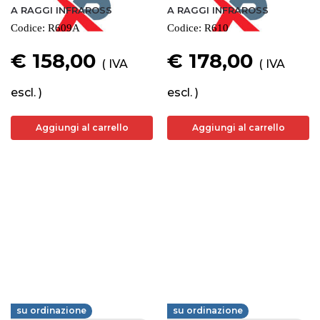
A RAGGI INFRAROSS
A RAGGI INFRAROSS
Codice:
R609A
Codice:
R610
€ 158,00
€ 178,00
( IVA
( IVA
escl. )
escl. )
Aggiungi al carrello
Aggiungi al carrello
su ordinazione
su ordinazione
FERVI
FERVI