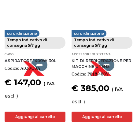
su ordinazione
su ordinazione
FERVI
FERVI
Tempo indicativo di
Tempo indicativo di
consegna 5/7 gg
consegna 5/7 gg
CAVO
ACCESSORI DI SISTEMA
ASPIRATORE 1400W 30L
KIT DI REFRIGERAZIONE PER
MACCHINE UTENS
Codice:
A030/30A
Codice:
P018/400V
€ 147,00
( IVA
€ 385,00
( IVA
escl. )
escl. )
Aggiungi al carrello
Aggiungi al carrello