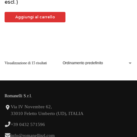
escl. )
Aggiungi al carrello
Visualizzazione di 15 risultati
Romanelli S.r.l.
Via IV Novembre 62,
33010 Feletto Umberto (UD), ITALIA
+39 0432 571596
info@romanellisrl.com