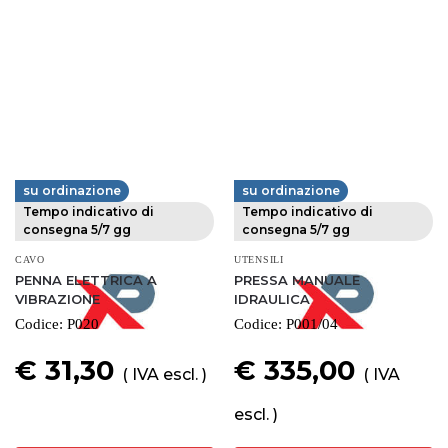
su ordinazione
su ordinazione
FERVI
FERVI
Tempo indicativo di
Tempo indicativo di
consegna 5/7 gg
consegna 5/7 gg
CAVO
UTENSILI
PENNA ELETTRICA A
PRESSA MANUALE
VIBRAZIONE
IDRAULICA
Codice:
P020
Codice:
P001/04
€ 31,30
€ 335,00
( IVA escl. )
( IVA
escl. )